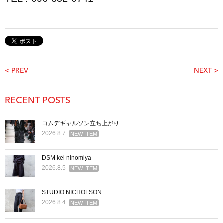
< PREV
NEXT >
RECENT POSTS
コムデギャルソン立ち上がり
2026.8.7
NEW ITEM
DSM kei ninomiya
2026.8.5
NEW ITEM
STUDIO NICHOLSON
2026.8.4
NEW ITEM