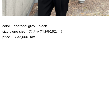
color：charcoal gray、black
size：one size（スタッフ身長162cm）
price：￥32,000+tax