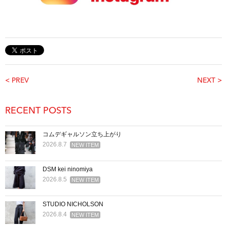
< PREV
NEXT >
RECENT POSTS
コムデギャルソン立ち上がり
2026.8.7
NEW ITEM
DSM kei ninomiya
2026.8.5
NEW ITEM
STUDIO NICHOLSON
2026.8.4
NEW ITEM