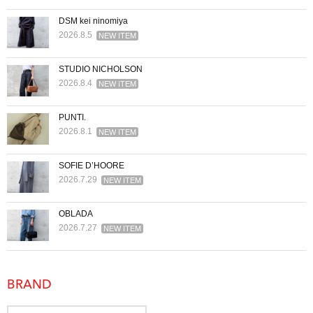
DSM kei ninomiya
2026.8.5
NEW ITEM
STUDIO NICHOLSON
2026.8.4
NEW ITEM
PUNTI.
2026.8.1
NEW ITEM
SOFIE D’HOORE
2026.7.29
NEW ITEM
OBLADA
2026.7.27
NEW ITEM
BRAND